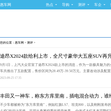
惠车网
热点
导购
测评
车企
您的位置：
惠车网
>
测评
>
途昂X2024款给利上市，全尺寸豪华大五座SUV再
9月1日，上汽大众官宣了途昂X2024款上市的消息，作为一款极具魅力
车共推出了五款配置，售价区间为28.49万-39.50万元。主要改动涉及配置
2023-09-25 17:35
丰田又一神车，称东方库里南，插电混合动力，谁给
不少车都被称为“东方库里南”，例如红旗LS7、坦克800，以及刚刚发布
八稳”的设计风格，呈现出典雅稳重的视觉效果。 分体式大灯各有四颗灯珠